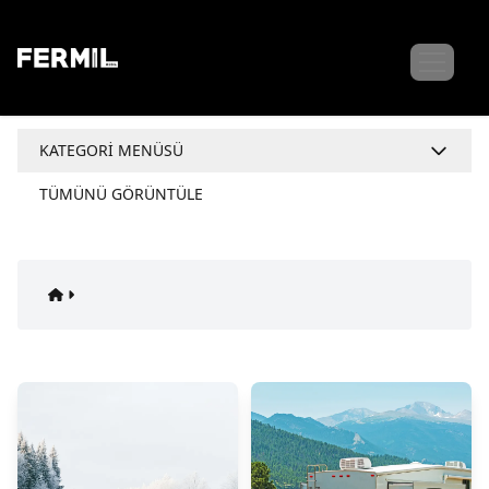
KATEGORI MENÜSÜ
TÜMÜNÜ GÖRÜNTÜLE
ORTAM VE SU ISITICILAR
KARAVAN KLİMALARI
DIŞ ALIM SİSTEMLERİ
HAREKET ETTİRİCİ SİSTEMLER
KAPI VE PENCERELER
KARAVAN TENTELERİ