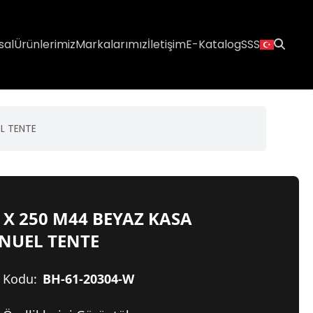
sal
Ürünlerimiz
Markalarımız
İletişim
E-Katalog
SSS
L TENTE
 X 250 M44 BEYAZ KASA
NUEL TENTE
 Kodu:
BH-61-20304-W