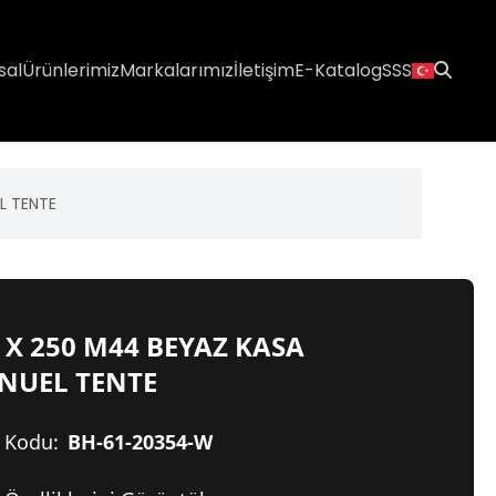
sal
Ürünlerimiz
Markalarımız
İletişim
E-Katalog
SSS
L TENTE
 X 250 M44 BEYAZ KASA
NUEL TENTE
 Kodu:
BH-61-20354-W