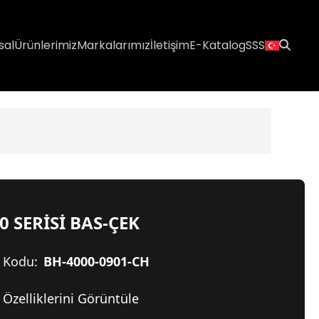
sal
Ürünlerimiz
Markalarımız
İletişim
E-Katalog
SSS
0 SERİSİ BAS-ÇEK
 Kodu:
BH-4000-0901-CH
Özelliklerini Görüntüle