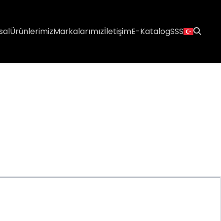
sal
Ürünlerimiz
Markalarımız
İletişim
E-Katalog
SSS