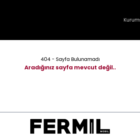
Kurum
404 - Sayfa Bulunamadı
Aradığınız sayfa mevcut değil..