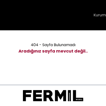
Kurum
404 - Sayfa Bulunamadı
Aradığınız sayfa mevcut değil..