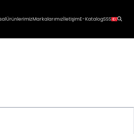
sal
Ürünlerimiz
Markalarımız
İletişim
E-Katalog
SSS