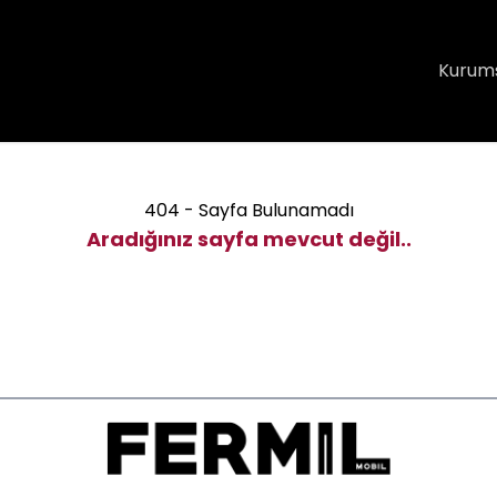
Kurum
404 - Sayfa Bulunamadı
Aradığınız sayfa mevcut değil..