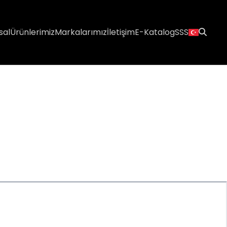
sal
Ürünlerimiz
Markalarımız
İletişim
E-Katalog
SSS