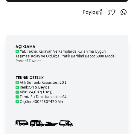
Paylaş:
AÇIKLAMA
Yat, Tekne, Karavan Ve Kamplarda Kullanıma Uygun
Taşıması Kolay Ve Oldukça Pratik Berhimi Bepot 6000 Model
Portatif Tuvalet.
TEKNIK ÖZELLIK
Atık Su Tankı Kapasitesi
:
20 L
Renk
:
Gri & Beyaz
Ağırlık
:
4,8 Kg (Boş)
Temiz Su Tankı Kapasitesi
:
14 L
Ölçüler
:
430*430*470 Mm