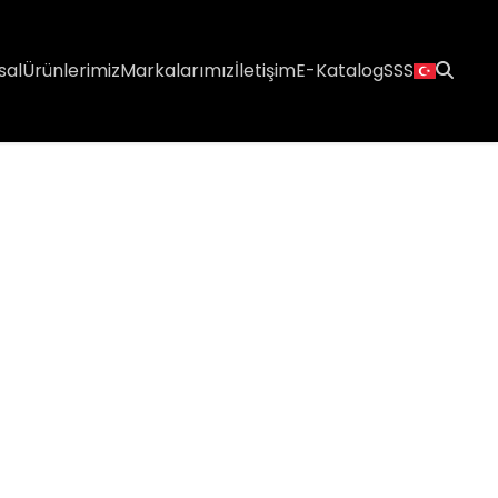
sal
Ürünlerimiz
Markalarımız
İletişim
E-Katalog
SSS