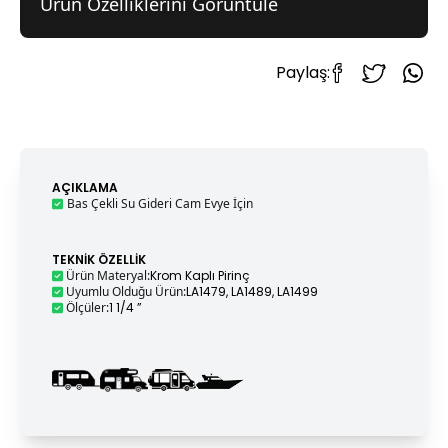
Ürün Özelliklerini Görüntüle
Paylaş:
AÇIKLAMA
Bas Çekli Su Gideri Cam Evye İçin
TEKNIK ÖZELLIK
Ürün Materyal
:
Krom Kaplı Pirinç
Uyumlu Olduğu Ürün
:
LA1479, LA1489, LA1499
Ölçüler
:
1 1/4 ”