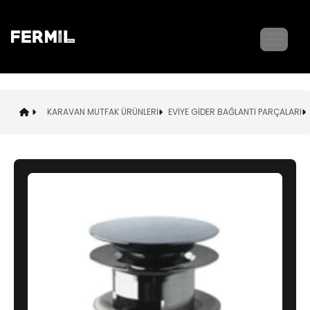
KARAVAN MUTFAK ÜRÜNLERİ
EVİYE GİDER BAĞLANTI PARÇALARI