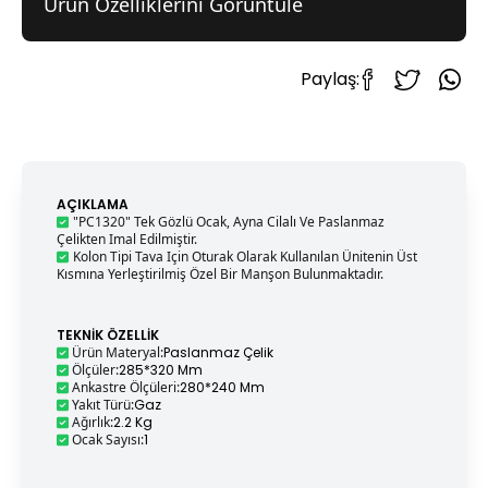
Ürün Özelliklerini Görüntüle
Paylaş:
AÇIKLAMA
"PC1320" Tek Gözlü Ocak, Ayna Cilalı Ve Paslanmaz
Çelikten Imal Edilmiştir.
Kolon Tipi Tava Için Oturak Olarak Kullanılan Ünitenin Üst
Kısmına Yerleştirilmiş Özel Bir Manşon Bulunmaktadır.
TEKNIK ÖZELLIK
Ürün Materyal
:
Paslanmaz Çelik
Ölçüler
:
285*320 Mm
Ankastre Ölçüleri
:
280*240 Mm
Yakıt Türü
:
Gaz
Ağırlık
:
2.2 Kg
Ocak Sayısı
:
1