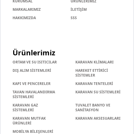
KURUMSAL
ÜRÜNLERİMİZ
MARKALARIMIZ
İLETİŞİM
HAKKIMIZDA
SSS
Ürünlerimiz
ORTAM VE SU ISITICILAR
KARAVAN KLİMALARI
DIŞ ALIM SİSTEMLERİ
HAREKET ETTİRİCİ
SİSTEMLER
KAPI VE PENCERELER
KARAVAN TENTELERİ
TAVAN HAVALANDIRMA
KARAVAN SU SİSTEMLERİ
SİSTEMLERİ
KARAVAN GAZ
TUVALET BANYO VE
SİSTEMLERİ
SANİTASYON
KARAVAN MUTFAK
KARAVAN AKSESUARLARI
ÜRÜNLERİ
MOBİLYA BİLEŞENLERİ