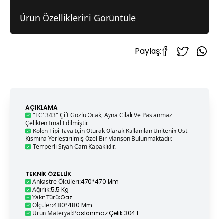
Ürün Özelliklerini Görüntüle
Paylaş:
AÇIKLAMA
"FC1343" Çift Gözlü Ocak, Ayna Cilalı Ve Paslanmaz
Çelikten Imal Edilmiştir.
Kolon Tipi Tava Için Oturak Olarak Kullanılan Ünitenin Üst
Kısmına Yerleştirilmiş Özel Bir Manşon Bulunmaktadır.
Temperli Siyah Cam Kapaklıdır.
TEKNIK ÖZELLIK
Ankastre Ölçüleri
:
470*470 Mm
Ağırlık
:
5,5 Kg
Yakıt Türü
:
Gaz
Ölçüler
:
480*480 Mm
Ürün Materyal
:
Paslanmaz Çelik 304 L