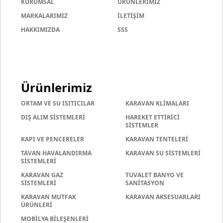
KURUMSAL
ÜRÜNLERİMİZ
MARKALARIMIZ
İLETİŞİM
HAKKIMIZDA
SSS
Ürünlerimiz
ORTAM VE SU ISITICILAR
KARAVAN KLİMALARI
DIŞ ALIM SİSTEMLERİ
HAREKET ETTİRİCİ
SİSTEMLER
KAPI VE PENCERELER
KARAVAN TENTELERİ
TAVAN HAVALANDIRMA
KARAVAN SU SİSTEMLERİ
SİSTEMLERİ
KARAVAN GAZ
TUVALET BANYO VE
SİSTEMLERİ
SANİTASYON
KARAVAN MUTFAK
KARAVAN AKSESUARLARI
ÜRÜNLERİ
MOBİLYA BİLEŞENLERİ