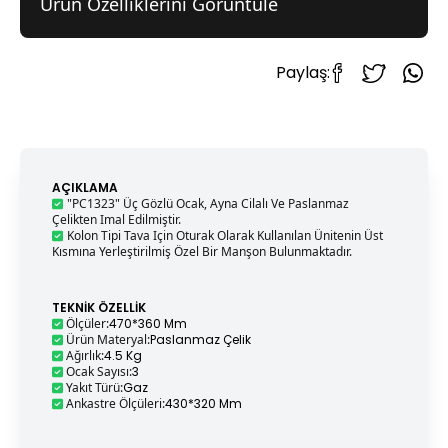
Ürün Özelliklerini Görüntüle
Paylaş:
AÇIKLAMA
"PC1323" Üç Gözlü Ocak, Ayna Cilalı Ve Paslanmaz
Çelikten Imal Edilmiştir.
Kolon Tipi Tava Için Oturak Olarak Kullanılan Ünitenin Üst
Kısmına Yerleştirilmiş Özel Bir Manşon Bulunmaktadır.
TEKNIK ÖZELLIK
Ölçüler
:
470*360 Mm
Ürün Materyal
:
Paslanmaz Çelik
Ağırlık
:
4.5 Kg
Ocak Sayısı
:
3
Yakıt Türü
:
Gaz
Ankastre Ölçüleri
:
430*320 Mm