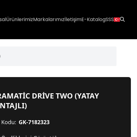
sal
Ürünlerimiz
Markalarımız
İletişim
E-Katalog
SSS
)
AMATİC DRİVE TWO (YATAY
NTAJLI)
 Kodu:
GK-7182323