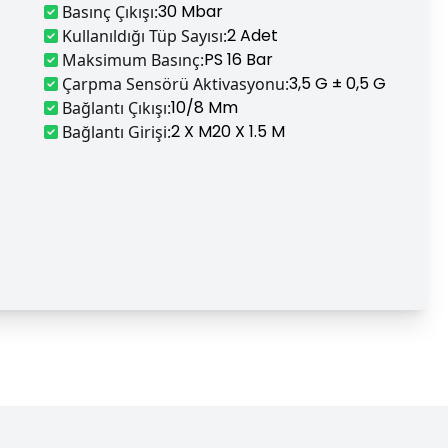
30 Mbar
Basınç Çıkışı
:
2 Adet
Kullanıldığı Tüp Sayısı
:
PS 16 Bar
Maksimum Basınç
:
3,5 G ± 0,5 G
Çarpma Sensörü Aktivasyonu
:
10/8 Mm
Bağlantı Çıkışı
:
2 X M20 X 1.5 M
Bağlantı Girişi
: