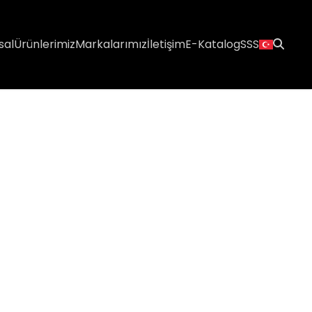
sal
Ürünlerimiz
Markalarımız
İletişim
E-Katalog
SSS