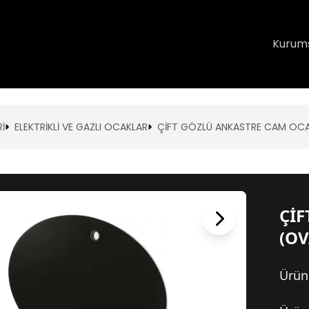
Kurum
İ
ELEKTRİKLİ VE GAZLI OCAKLAR
ÇİFT GÖZLÜ ANKASTRE CAM OCA
Çİ
(OV
Ürün