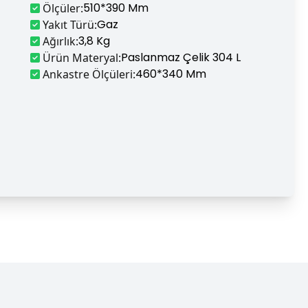
510*390 Mm
Ölçüler
:
Gaz
Yakıt Türü
:
3,8 Kg
Ağırlık
:
Paslanmaz Çelik 304 L
Ürün Materyal
:
460*340 Mm
Ankastre Ölçüleri
: