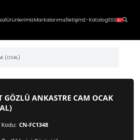
sal
Ürünlerimiz
Markalarımız
İletişim
E-Katalog
SSS
K (OVAL)
FT GÖZLÜ ANKASTRE CAM OCAK
AL)
 Kodu:
CN-FC1348