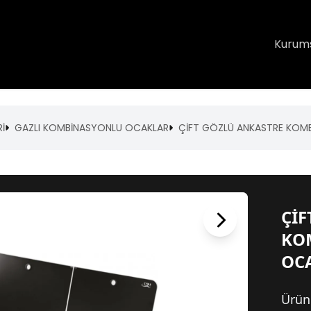
Kurum
İ
GAZLI KOMBİNASYONLU OCAKLAR
ÇİFT GÖZLÜ ANKASTRE KOMB
ÇİF
KO
OCA
Ürün