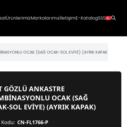
sal
Ürünlerimiz
Markalarımız
İletişim
E-Katalog
SSS
İNASYONLU OCAK (SAĞ OCAK-SOL EVİYE) (AYRIK KAPAK)
T GÖZLÜ ANKASTRE
MBİNASYONLU OCAK (SAĞ
K-SOL EVİYE) (AYRIK KAPAK)
 Kodu:
CN-FL1766-P