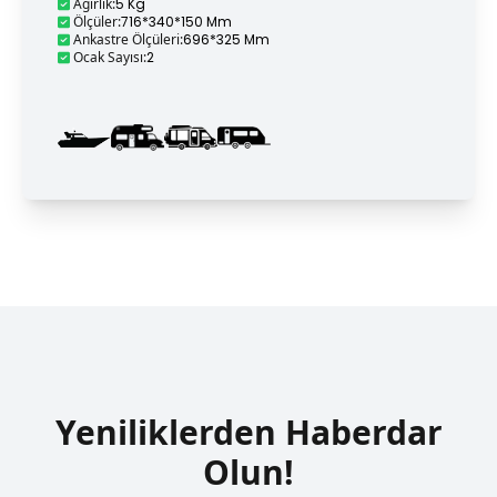
Ağırlık
:
5 Kg
Ölçüler
:
716*340*150 Mm
Ankastre Ölçüleri
:
696*325 Mm
Ocak Sayısı
:
2
Yeniliklerden Haberdar
Olun!