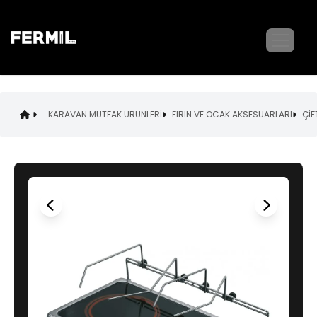
KARAVAN MUTFAK ÜRÜNLERİ
FIRIN VE OCAK AKSESUARLARI
ÇİF