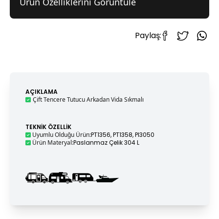
Ürün Özelliklerini Görüntüle
Paylaş:
AÇIKLAMA
Çift Tencere Tutucu Arkadan Vida Sıkmalı
TEKNIK ÖZELLIK
Uyumlu Olduğu Ürün
:
PT1356, PT1358, PI3050
Ürün Materyal
:
Paslanmaz Çelik 304 L