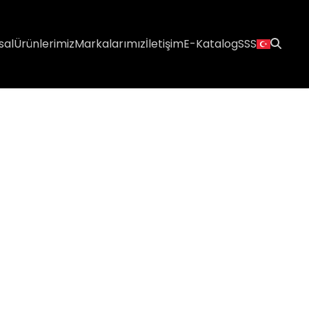
sal
Ürünlerimiz
Markalarımız
İletişim
E-Katalog
SSS