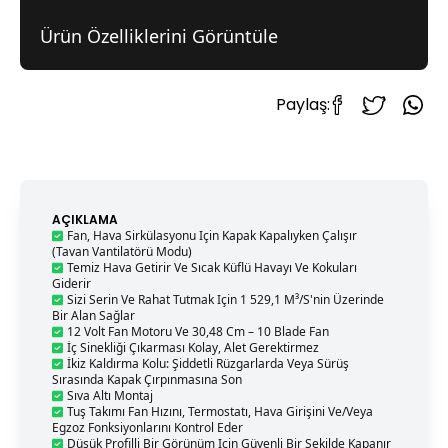
Ürün Özelliklerini Görüntüle
Paylaş:
AÇIKLAMA
Fan, Hava Sirkülasyonu Için Kapak Kapalıyken Çalışır
(Tavan Vantilatörü Modu)
Temiz Hava Getirir Ve Sıcak Küflü Havayı Ve Kokuları
Giderir
Sizi Serin Ve Rahat Tutmak Için 1 529,1 M³/s'nin Üzerinde
Bir Alan Sağlar
12 Volt Fan Motoru Ve 30,48 Cm – 10 Blade Fan
İç Sinekliği Çıkarması Kolay, Alet Gerektirmez
İkiz Kaldırma Kolu: Şiddetli Rüzgarlarda Veya Sürüş
Sırasında Kapak Çırpınmasına Son
Sıva Altı Montaj
Tuş Takımı Fan Hızını, Termostatı, Hava Girişini Ve/veya
Egzoz Fonksiyonlarını Kontrol Eder
Düşük Profilli Bir Görünüm Için Güvenli Bir Şekilde Kapanır