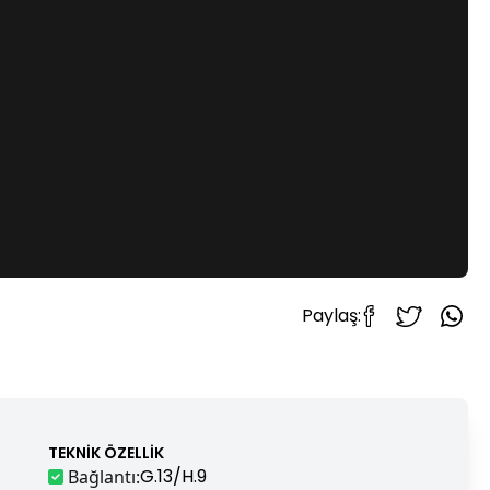
Paylaş:
TEKNIK ÖZELLIK
G.13/H.9
Bağlantı
: