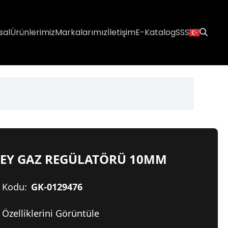
sal
Ürünlerimiz
Markalarımız
İletişim
E-Katalog
SSS
KEY GAZ REGÜLATÖRÜ 10MM
 Kodu:
GK-0129476
Özelliklerini Görüntüle