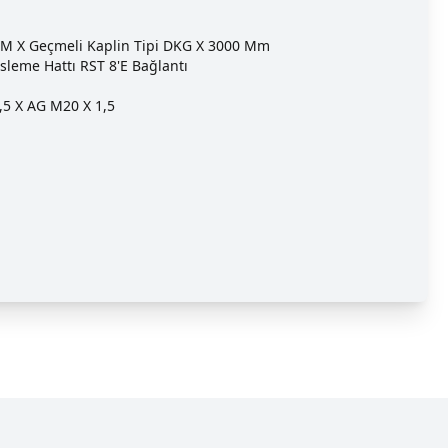
-ÜM X Geçmeli Kaplin Tipi DKG X 3000 Mm
sleme Hattı RST 8'e Bağlantı
,5 X AG M20 X 1,5