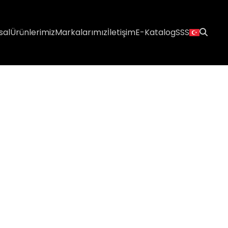
sal
Ürünlerimiz
Markalarımız
İletişim
E-Katalog
SSS