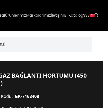
sal
Ürünlerimiz
Markalarımız
İletişim
E-Katalog
SSS
MM)
 GAZ BAĞLANTI HORTUMU (450
)
 Kodu:
GK-7168408