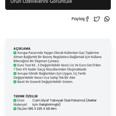
Ürün Özelliklerini Görüntüle
Paylaş:
AÇIKLAMA
Avrupa Pazarında Yaygın Olarak Kullanılan Gaz Tüplerine
Alman Bağlantılı Bir Basınç Regülatörü Bağlamak Için Kullana
Bileceğiniz Bir Ekipman Çantası.
Euro Tool Kit , 3 Değiştirilebilir Kesici Uç Ve Euro-Set D'den
1'den 4'e Kadar Geçiş Nozullarından Oluşmaktadır.
Avrupa Silindir Bağlantıları Için Uygun, Üç Farklı
Değiştirilebilir Kesici Uca Sahip Tek Bir Alet
Basit Ve Güvenli Değiştirilebilir Sistem.
TEKNIK ÖZELLIK
Ürün
Cam Elyaf Takviyeli Özel Poliamid (aletler
Materyal
:
Için Geliştirilmiştir)
Ölçüler
:
185 X 235 X 48 Mm