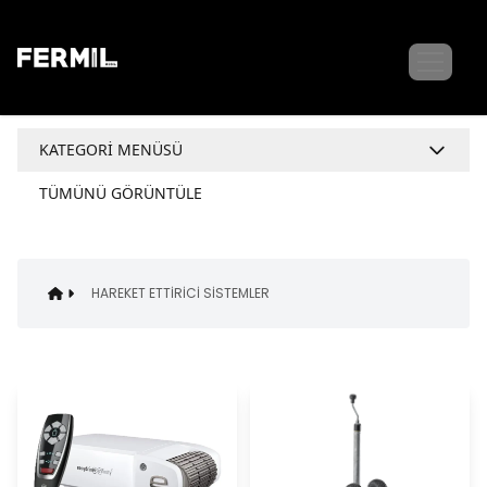
KATEGORI MENÜSÜ
TÜMÜNÜ GÖRÜNTÜLE
ORTAM VE SU ISITICILAR
KARAVAN KLİMALARI
HAREKET ETTIRICI SISTEMLER
DIŞ ALIM SİSTEMLERİ
HAREKET ETTİRİCİ SİSTEMLER
KAPI VE PENCERELER
KARAVAN TENTELERİ