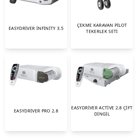
TAVAN HAVALANDIRMA SİSTEMLERİ
KARAVAN SU SİSTEMLERİ
ÇEKME KARAVAN PİLOT
EASYDRİVER İNFİNİTY 3.5
KARAVAN GAZ SİSTEMLERİ
TEKERLEK SETİ
TUVALET BANYO VE SANİTASYON
KARAVAN MUTFAK ÜRÜNLERİ
KARAVAN AKSESUARLARI
MOBİLYA BİLEŞENLERİ
EASYDRİVER ACTİVE 2.8 ÇİFT
EASYDRİVER PRO 2.8
DİNGİL