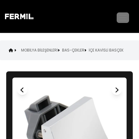
MOBİLYA BİLEŞENLERİ
BAS-ÇEKLER
İÇE KAVİSLİ BASÇEK