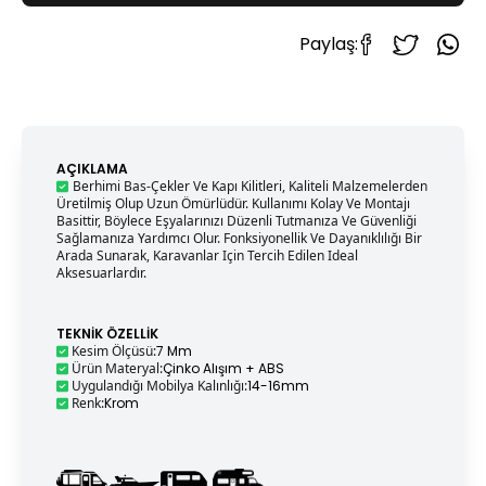
Paylaş:
AÇIKLAMA
Berhimi Bas-Çekler Ve Kapı Kilitleri, Kaliteli Malzemelerden
Üretilmiş Olup Uzun Ömürlüdür. Kullanımı Kolay Ve Montajı
Basittir, Böylece Eşyalarınızı Düzenli Tutmanıza Ve Güvenliği
Sağlamanıza Yardımcı Olur. Fonksiyonellik Ve Dayanıklılığı Bir
Arada Sunarak, Karavanlar Için Tercih Edilen Ideal
Aksesuarlardır.
TEKNIK ÖZELLIK
Kesim Ölçüsü
:
7 Mm
Ürün Materyal
:
Çinko Alışım + ABS
Uygulandığı Mobilya Kalınlığı
:
14-16mm
Renk
:
Krom