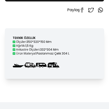
Paylaş:
TEKNIK ÖZELLIK
Ölçüler
:
350*320*150 Mm
Ağırlık
:
1,5 Kg
Ankastre Ölçüleri
:
332*304 Mm
Ürün Materyal
:
Paslanmaz Çelik 304 L