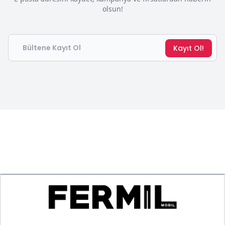
olsun!
Email
Kayıt Ol!