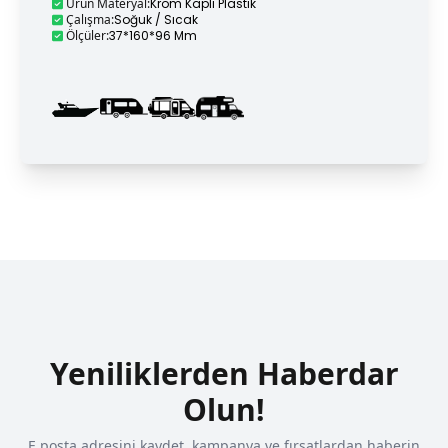
Ürün Materyal
:
Krom Kaplı Plastik
Çalışma
:
Soğuk / Sıcak
Ölçüler
:
37*160*96 Mm
Yeniliklerden Haberdar
Olun!
E posta adresini kaydet, kampanya ve fırsatlardan haberin