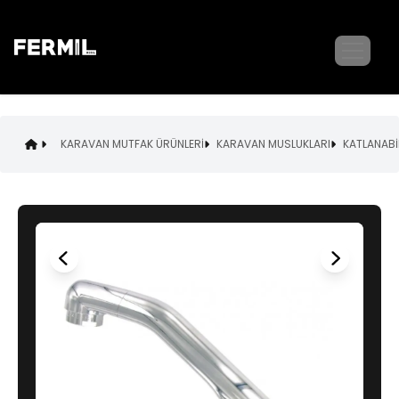
KARAVAN MUTFAK ÜRÜNLERİ
KARAVAN MUSLUKLARI
KATLANABİ