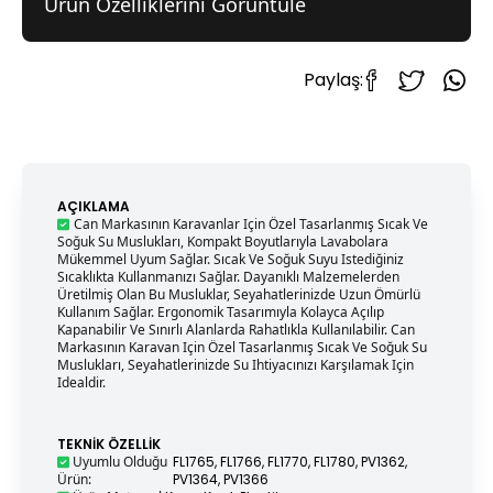
Ürün Özelliklerini Görüntüle
Paylaş:
AÇIKLAMA
Can Markasının Karavanlar Için Özel Tasarlanmış Sıcak Ve
Soğuk Su Muslukları, Kompakt Boyutlarıyla Lavabolara
Mükemmel Uyum Sağlar. Sıcak Ve Soğuk Suyu Istediğiniz
Sıcaklıkta Kullanmanızı Sağlar. Dayanıklı Malzemelerden
Üretilmiş Olan Bu Musluklar, Seyahatlerinizde Uzun Ömürlü
Kullanım Sağlar. Ergonomik Tasarımıyla Kolayca Açılıp
Kapanabilir Ve Sınırlı Alanlarda Rahatlıkla Kullanılabilir. Can
Markasının Karavan Için Özel Tasarlanmış Sıcak Ve Soğuk Su
Muslukları, Seyahatlerinizde Su Ihtiyacınızı Karşılamak Için
Idealdir.
TEKNIK ÖZELLIK
Uyumlu Olduğu
FL1765, FL1766, FL1770, FL1780, PV1362,
Ürün
:
PV1364, PV1366