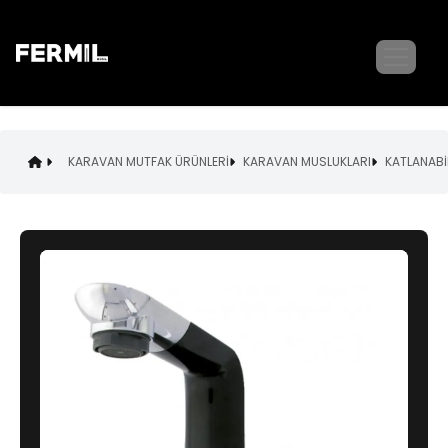
KARAVAN MUTFAK ÜRÜNLERİ
KARAVAN MUSLUKLARI
KATLANABİ