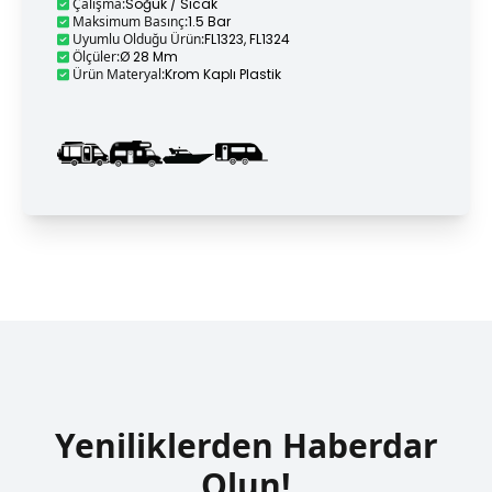
Çalışma
:
Soğuk / Sıcak
Maksimum Basınç
:
1.5 Bar
Uyumlu Olduğu Ürün
:
FL1323, FL1324
Ölçüler
:
Ø 28 Mm
Ürün Materyal
:
Krom Kaplı Plastik
Yeniliklerden Haberdar
Olun!