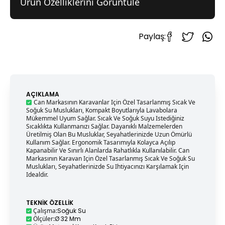
Ürün Özelliklerini Görüntüle
Paylaş:
AÇIKLAMA
Can Markasının Karavanlar Için Özel Tasarlanmış Sıcak Ve
Soğuk Su Muslukları, Kompakt Boyutlarıyla Lavabolara
Mükemmel Uyum Sağlar. Sıcak Ve Soğuk Suyu Istediğiniz
Sıcaklıkta Kullanmanızı Sağlar. Dayanıklı Malzemelerden
Üretilmiş Olan Bu Musluklar, Seyahatlerinizde Uzun Ömürlü
Kullanım Sağlar. Ergonomik Tasarımıyla Kolayca Açılıp
Kapanabilir Ve Sınırlı Alanlarda Rahatlıkla Kullanılabilir. Can
Markasının Karavan Için Özel Tasarlanmış Sıcak Ve Soğuk Su
Muslukları, Seyahatlerinizde Su Ihtiyacınızı Karşılamak Için
Idealdir.
TEKNIK ÖZELLIK
Çalışma
:
Soğuk Su
Ölçüler
:
Ø 32 Mm