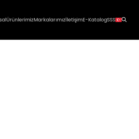
sal
Ürünlerimiz
Markalarımız
İletişim
E-Katalog
SSS