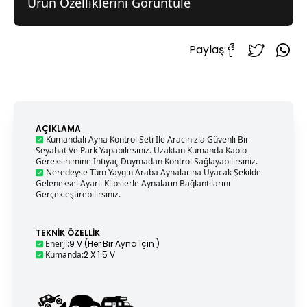
Ürün Özelliklerini Görüntüle
Paylaş:
AÇIKLAMA
Kumandalı Ayna Kontrol Seti Ile Aracınızla Güvenli Bir
Seyahat Ve Park Yapabilirsiniz. Uzaktan Kumanda Kablo
Gereksinimine Ihtiyaç Duymadan Kontrol Sağlayabilirsiniz.
Neredeyse Tüm Yaygın Araba Aynalarına Uyacak Şekilde
Geleneksel Ayarlı Klipslerle Aynaların Bağlantılarını
Gerçekleştirebilirsiniz.
TEKNIK ÖZELLIK
Enerji
:
9 V (Her Bir Ayna İçin )
Kumanda
:
2 X 1.5 V