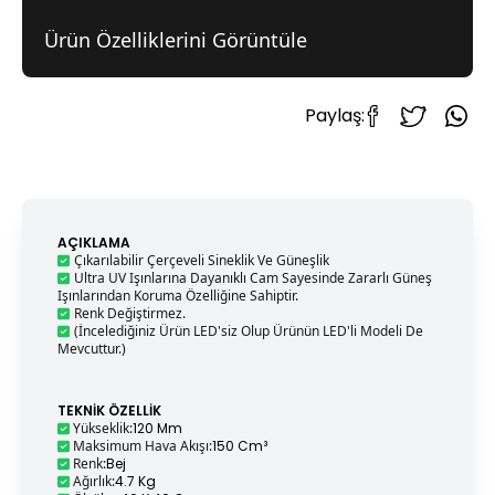
Ürün Özelliklerini Görüntüle
Paylaş:
AÇIKLAMA
Çıkarılabilir Çerçeveli Sineklik Ve Güneşlik
Ultra UV Işınlarına Dayanıklı Cam Sayesinde Zararlı Güneş
Işınlarından Koruma Özelliğine Sahiptir.
Renk Değiştirmez.
(İncelediğiniz Ürün LED'siz Olup Ürünün LED'li Modeli De
Mevcuttur.)
TEKNIK ÖZELLIK
Yükseklik
:
120 Mm
Maksimum Hava Akışı
:
150 Cm³
Renk
:
Bej
Ağırlık
:
4.7 Kg