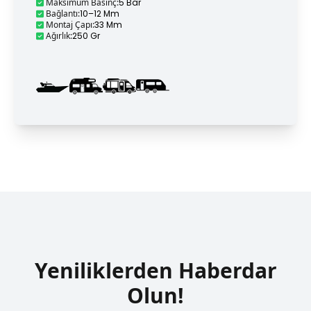
Maksimum Basınç
:
5 Bar
Bağlantı
:
10–12 Mm
Montaj Çapı
:
33 Mm
Ağırlık
:
250 Gr
Yeniliklerden Haberdar
Olun!