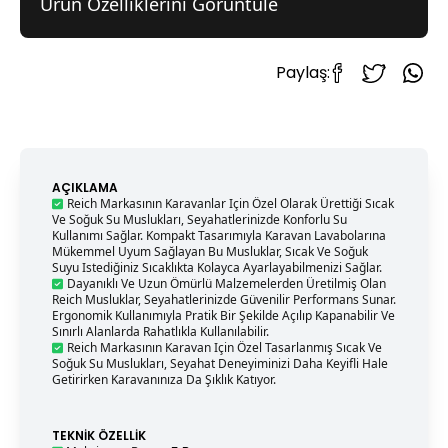
Ürün Özelliklerini Görüntüle
Paylaş:
AÇIKLAMA
Reich Markasının Karavanlar Için Özel Olarak Ürettiği Sıcak
Ve Soğuk Su Muslukları, Seyahatlerinizde Konforlu Su
Kullanımı Sağlar. Kompakt Tasarımıyla Karavan Lavabolarına
Mükemmel Uyum Sağlayan Bu Musluklar, Sıcak Ve Soğuk
Suyu Istediğiniz Sıcaklıkta Kolayca Ayarlayabilmenizi Sağlar.
Dayanıklı Ve Uzun Ömürlü Malzemelerden Üretilmiş Olan
Reich Musluklar, Seyahatlerinizde Güvenilir Performans Sunar.
Ergonomik Kullanımıyla Pratik Bir Şekilde Açılıp Kapanabilir Ve
Sınırlı Alanlarda Rahatlıkla Kullanılabilir.
Reich Markasının Karavan Için Özel Tasarlanmış Sıcak Ve
Soğuk Su Muslukları, Seyahat Deneyiminizi Daha Keyifli Hale
Getirirken Karavanınıza Da Şıklık Katıyor.
TEKNIK ÖZELLIK