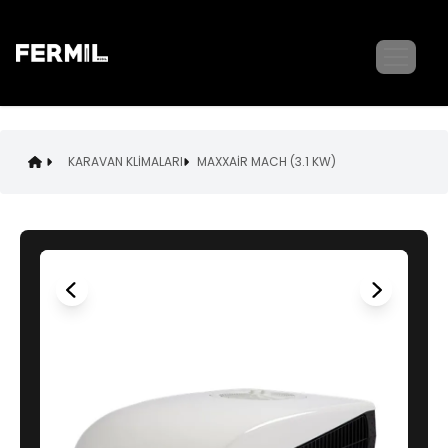
KARAVAN KLİMALARI
MAXXAİR MACH (3.1 KW)