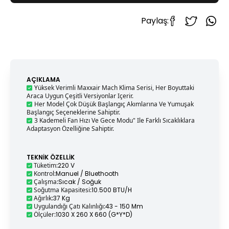
Paylaş:
AÇIKLAMA
Yüksek Verimli Maxxair Mach Klima Serisi, Her Boyuttaki
Araca Uygun Çeşitli Versiyonlar Içerir.
Her Model Çok Düşük Başlangıç ​​akımlarına Ve Yumuşak
Başlangıç ​​seçeneklerine Sahiptir.
3 Kademeli Fan Hızı Ve Gece Modu" Ile Farklı Sıcaklıklara
Adaptasyon Özelliğine Sahiptir.
TEKNIK ÖZELLIK
Tüketim
:
220 V
Kontrol
:
Manuel / Bluethooth
Çalışma
:
Sıcak / Soğuk
Soğutma Kapasitesi
:
10.500 BTU/h
Ağırlık
:
37 Kg
Uygulandığı Çatı Kalınlığı
:
43 - 150 Mm
Ölçüler
:
1030 X 260 X 660 (G*Y*D)