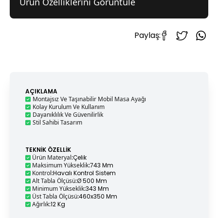
Ürün Özelliklerini Görüntüle
Paylaş:
AÇIKLAMA
Montajsız Ve Taşınabilir Mobil Masa Ayağı
Kolay Kurulum Ve Kullanım
Dayanıklılık Ve Güvenilirlik
Stil Sahibi Tasarım
TEKNIK ÖZELLIK
Ürün Materyal
:
Çelik
Maksimum Yükseklik
:
743 Mm
Kontrol
:
Havalı Kontrol Sistem
Alt Tabla Ölçüsü
:
Ø 500 Mm
Minimum Yükseklik
:
343 Mm
Üst Tabla Ölçüsü
:
460x350 Mm
Ağırlık
:
12 Kg