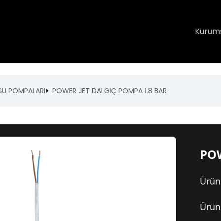
Kurum
SU POMPALARI
POWER JET DALGIÇ POMPA 1.8 BAR
POW
Ürün
Ürün 