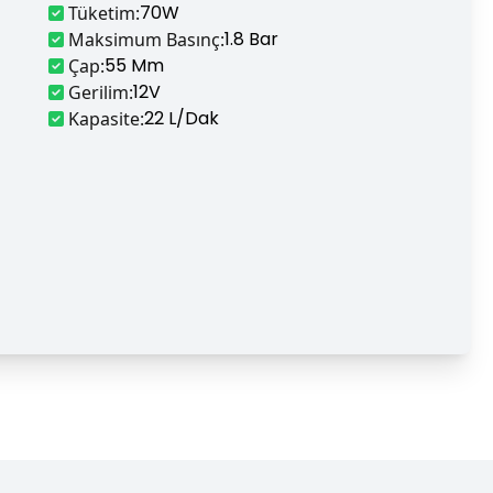
70W
Tüketim
:
1.8 Bar
Maksimum Basınç
:
55 Mm
Çap
:
12V
Gerilim
:
22 L/Dak
Kapasite
: