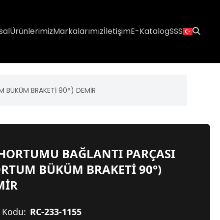
sal
Ürünlerimiz
Markalarımız
İletişim
E-Katalog
SSS
 BÜKÜM BRAKETİ 90°) DEMİR
 HORTUMU BAĞLANTI PARÇASI
RTUM BÜKÜM BRAKETİ 90°)
MİR
 Kodu:
RC-233-1155