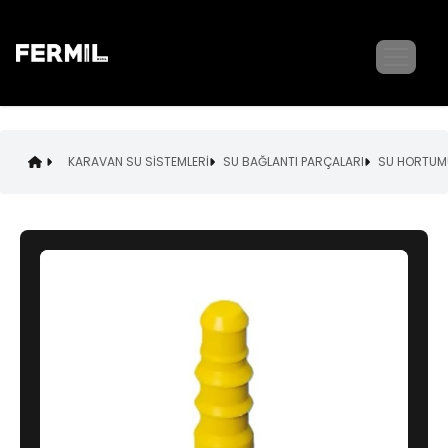
KARAVAN SU SİSTEMLERİ
SU BAĞLANTI PARÇALARI
SU HORTUMU