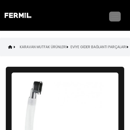
KARAVAN MUTFAK ÜRÜNLERİ
EVİYE GİDER BAĞLANTI PARÇALARI