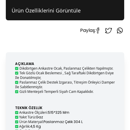
Ürün Özelliklerini Görüntüle
Paylaş:
AÇIKLAMA
Dikdörtgen Ankastre Ocak, Paslanmaz Çelikten Yapılmıştır.
Tek Gözlü Ocak Beslemesi , Sağ Taraftaki Dikdörtgen Eviye
Ile Donatılmıştır,
Paslanmaz Çelik Destek Izgarası, Titreşim Önleyici Damper
Ile Sabitlenmiştir.
Gizli Menteşeli Temperli Siyah Cam Kapaklıdır.
TEKNIK ÖZELLIK
Ankastre Ölçüleri
:
515*325 Mm
Yakıt Türü
:
Gaz
Ürün Materyal
:
Paslanmaz Çelik 304 L
Ağırlık
:
4,5 Kg