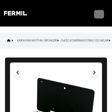
KARAVAN MUTFAK ÜRÜNLERİ
GAZLI KOMBİNASYONLU OCAKLAR