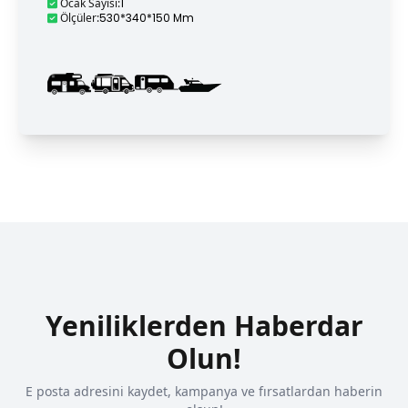
Ocak Sayısı
:
1
Ölçüler
:
530*340*150 Mm
Yeniliklerden Haberdar
Olun!
E posta adresini kaydet, kampanya ve fırsatlardan haberin