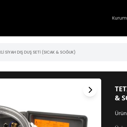
Kurum
KLİ SİYAH DIŞ DUŞ SETİ (SICAK & SOĞUK)
TET
& 
Ürün