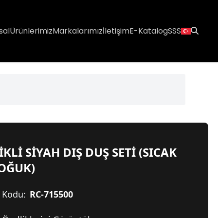
sal
Ürünlerimiz
Markalarımız
İletişim
E-Katalog
SSS
İKLİ SİYAH DIŞ DUŞ SETİ (SICAK
SOĞUK)
 Kodu:
RC-715500