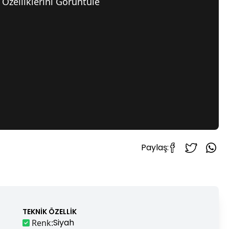
Özelliklerini Görüntüle
Paylaş:
TEKNIK ÖZELLIK
Siyah
Renk
: