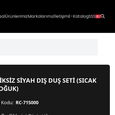
sal
Ürünlerimiz
Markalarımız
İletişim
E-Katalog
SSS
İKSİZ SİYAH DIŞ DUŞ SETİ (SICAK
SOĞUK)
 Kodu:
RC-715000