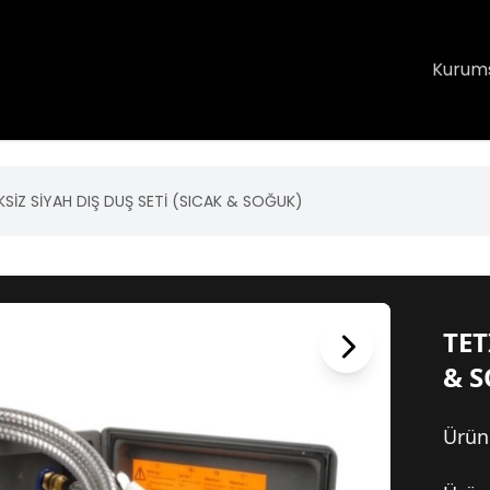
Kurum
KSİZ SİYAH DIŞ DUŞ SETİ (SICAK & SOĞUK)
TET
& 
Ürün