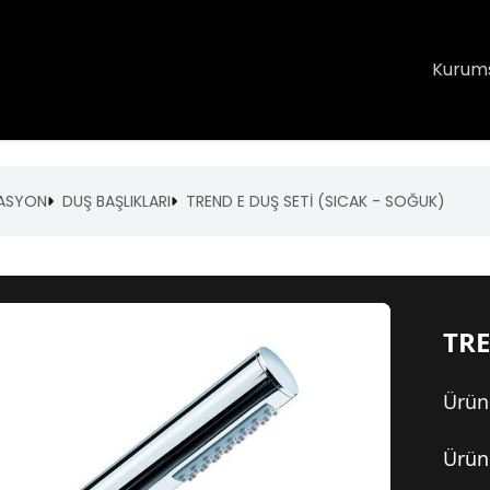
Kurum
TASYON
DUŞ BAŞLIKLARI
TREND E DUŞ SETİ (SICAK - SOĞUK)
TRE
Ürün
Ürün 