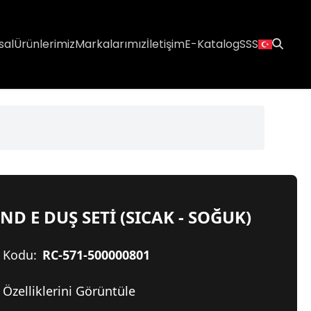
sal
Ürünlerimiz
Markalarımız
İletişim
E-Katalog
SSS
ND E DUŞ SETİ (SICAK - SOĞUK)
 Kodu:
RC-571-500000801
Özelliklerini Görüntüle