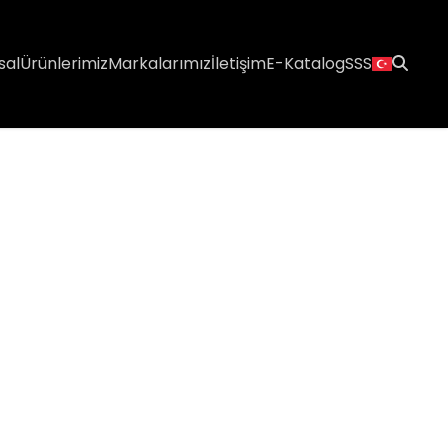
sal
Ürünlerimiz
Markalarımız
İletişim
E-Katalog
SSS