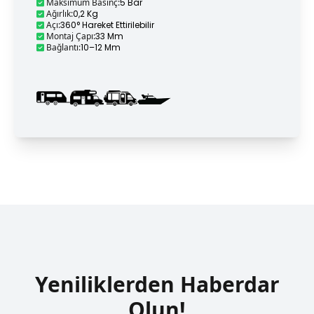
Maksimum Basınç
:
5 Bar
Ağırlık
:
0,2 Kg
Açı
:
360° Hareket Ettirilebilir
Montaj Çapı
:
33 Mm
Bağlantı
:
10–12 Mm
Yeniliklerden Haberdar
Olun!