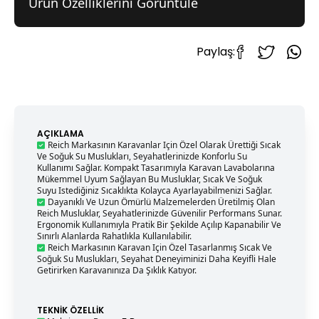
Ürün Özelliklerini Görüntüle
Paylaş:
AÇIKLAMA
Reich Markasının Karavanlar Için Özel Olarak Ürettiği Sıcak
Ve Soğuk Su Muslukları, Seyahatlerinizde Konforlu Su
Kullanımı Sağlar. Kompakt Tasarımıyla Karavan Lavabolarına
Mükemmel Uyum Sağlayan Bu Musluklar, Sıcak Ve Soğuk
Suyu Istediğiniz Sıcaklıkta Kolayca Ayarlayabilmenizi Sağlar.
Dayanıklı Ve Uzun Ömürlü Malzemelerden Üretilmiş Olan
Reich Musluklar, Seyahatlerinizde Güvenilir Performans Sunar.
Ergonomik Kullanımıyla Pratik Bir Şekilde Açılıp Kapanabilir Ve
Sınırlı Alanlarda Rahatlıkla Kullanılabilir.
Reich Markasının Karavan Için Özel Tasarlanmış Sıcak Ve
Soğuk Su Muslukları, Seyahat Deneyiminizi Daha Keyifli Hale
Getirirken Karavanınıza Da Şıklık Katıyor.
TEKNIK ÖZELLIK