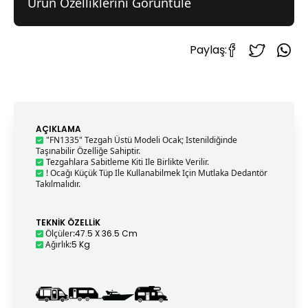
Ürün Özelliklerini Görüntüle
Paylaş:
AÇIKLAMA
"FN1335" Tezgah Üstü Modeli Ocak; Istenildiğinde
Taşınabilir Özelliğe Sahiptir.
Tezgahlara Sabitleme Kiti Ile Birlikte Verilir.
! Ocağı Küçük Tüp Ile Kullanabilmek Için Mutlaka Dedantör
Takılmalıdır.
TEKNIK ÖZELLIK
Ölçüler
:
47.5 X 36.5 Cm
Ağırlık
:
5 Kg