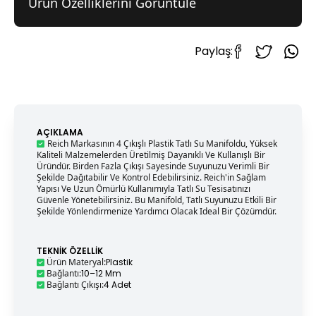
Ürün Özelliklerini Görüntüle
Paylaş:
AÇIKLAMA
Reich Markasının 4 Çıkışlı Plastik Tatlı Su Manifoldu, Yüksek
Kaliteli Malzemelerden Üretilmiş Dayanıklı Ve Kullanışlı Bir
Üründür. Birden Fazla Çıkışı Sayesinde Suyunuzu Verimli Bir
Şekilde Dağıtabilir Ve Kontrol Edebilirsiniz. Reich'in Sağlam
Yapısı Ve Uzun Ömürlü Kullanımıyla Tatlı Su Tesisatınızı
Güvenle Yönetebilirsiniz. Bu Manifold, Tatlı Suyunuzu Etkili Bir
Şekilde Yönlendirmenize Yardımcı Olacak Ideal Bir Çözümdür.
TEKNIK ÖZELLIK
Ürün Materyal
:
Plastik
Bağlantı
:
10–12 Mm
Bağlantı Çıkışı
:
4 Adet