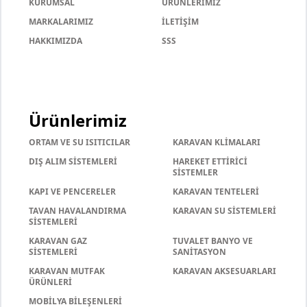
KURUMSAL
ÜRÜNLERİMİZ
MARKALARIMIZ
İLETİŞİM
HAKKIMIZDA
SSS
Ürünlerimiz
ORTAM VE SU ISITICILAR
KARAVAN KLİMALARI
DIŞ ALIM SİSTEMLERİ
HAREKET ETTİRİCİ
SİSTEMLER
KAPI VE PENCERELER
KARAVAN TENTELERİ
TAVAN HAVALANDIRMA
KARAVAN SU SİSTEMLERİ
SİSTEMLERİ
KARAVAN GAZ
TUVALET BANYO VE
SİSTEMLERİ
SANİTASYON
KARAVAN MUTFAK
KARAVAN AKSESUARLARI
ÜRÜNLERİ
MOBİLYA BİLEŞENLERİ